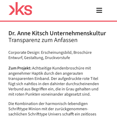
Skip
to
content
Toggle
Navigat
Projekte
Dr. Anne Kitsch Unternehmenskultur
Transparenz zum Anfassen
Büro
Corporate Design: Erscheinungsbild, Broschüre
Arbeitsweise
Entwurf, Gestaltung, Druckvorstufe
Zum Projekt:
Achtseitige Kundenbroschüre mit
Shop
angenehmer Haptik durch den angerauten
transparenten Einband. Der aufgedruckte rote Titel
fügt sich nahtlos in den dahinter durchscheinenden
Verbund aus Begriffen ein, die in Grau gehalten und
mit roten Punkten voneinander abgesetzt sind.
Die Kombination der harmonisch-lebendigen
Schrifttype Minion mit der zurückgenommen-
sachlichen Schrifttype Univers schafft ein zeitloses